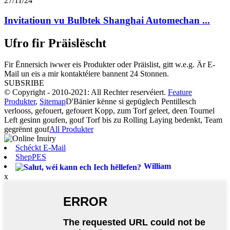
27/11/24
Invitatioun vu Bulbtek Shanghai Automechan ...
Ufro fir Präislëscht
Fir Ënnersich iwwer eis Produkter oder Präislist, gitt w.e.g. Är E-
Mail un eis a mir kontaktéiere bannent 24 Stonnen.
SUBSRIBE
© Copyright - 2010-2021: All Rechter reservéiert.
Feature
Produkter
,
Sitemap
D'Bänier kënne si gepüglech Pentillesch
verlooss, gefouert, gefouert Kopp, zum Torf geleet, deen Tournel
Left gesinn goufen, gouf Torf bis zu Rolling Laying bedenkt, Team
gegrënnt gouf
All Produkter
Schéckt E-Mail
ShepPES
William
x