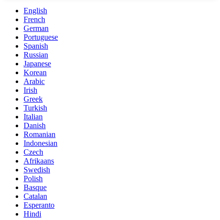
English
French
German
Portuguese
Spanish
Russian
Japanese
Korean
Arabic
Irish
Greek
Turkish
Italian
Danish
Romanian
Indonesian
Czech
Afrikaans
Swedish
Polish
Basque
Catalan
Esperanto
Hindi