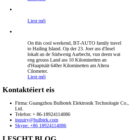
Liest méi
On this cool weekend, BT-AUTO family travel
to Hailing Island. Op der 23. Joer ass d'Insel
lokalt an de Südwestg Aarbecht, vun deem wat
eng grouss Land ass 10 Kilominetten an
d'Haaptsäit 640er Kilominetten am Altera
Cilometer.
Liest méi
Kontaktéiert eis
Firma: Guangzhou Bulbotek Elektronik Technologie Co.,
Ltd.
Telefon: + 86-18924114086
inquiry@bulbtek.com
Skype: +86 18924114086
LESCHT BLOG