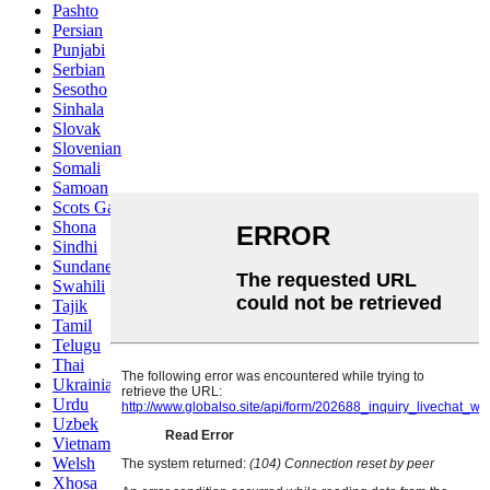
Pashto
Persian
Punjabi
Serbian
Sesotho
Sinhala
Slovak
Slovenian
Somali
Samoan
Scots Gaelic
Shona
Sindhi
Sundanese
Swahili
Tajik
Tamil
Telugu
Thai
Ukrainian
Urdu
Uzbek
Vietnamese
Welsh
Xhosa