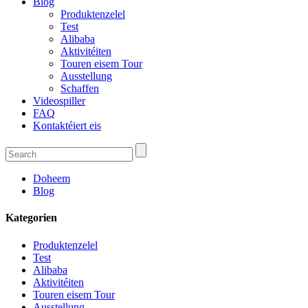
Blog
Produktenzelel
Test
Alibaba
Aktivitéiten
Touren eisem Tour
Ausstellung
Schaffen
Videospiller
FAQ
Kontaktéiert eis
Doheem
Blog
Kategorien
Produktenzelel
Test
Alibaba
Aktivitéiten
Touren eisem Tour
Ausstellung