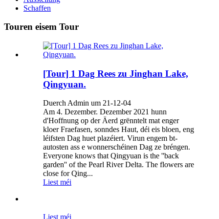
Schaffen
Touren eisem Tour
[Tour] 1 Dag Rees zu Jinghan Lake,
Qingyuan.
Duerch Admin um 21-12-04
Am 4. Dezember. Dezember 2021 hunn
d'Hoffnung op der Äerd grënntelt mat enger
kloer Fraefasen, sonndes Haut, déi eis bloen, eng
léifsten Dag huet plazéiert. Virun engem bt-
autosten ass e wonnerschéinen Dag ze bréngen.
Everyone knows that Qingyuan is the ''back
garden'' of the Pearl River Delta. The flowers are
close for Qing...
Liest méi
Liest méi