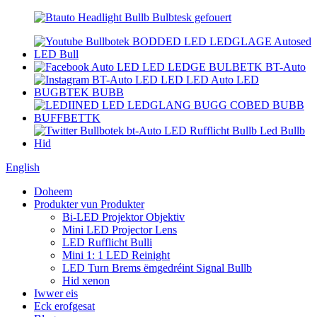
English
Doheem
Produkter vun Produkter
Bi-LED Projektor Objektiv
Mini LED Projector Lens
LED Rufflicht Bulli
Mini 1: 1 LED Reinight
LED Turn Brems ëmgedréint Signal Bullb
Hid xenon
Iwwer eis
Eck erofgesat