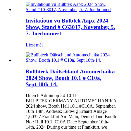
Invitatioun vu Bulbtek Aapx 2024
Show, Stand # C63017, November, 5.
7. Joerhonnert
Liest méi
Bullbteek Däitschland Automechaika
2024 Show, Booth 10.1 # C10a,
Sept.10th-14.
Duerch Admin op 24-10-11
BULBTEK GERMANY AUTOMECHANIKA
2024 show, Booth Hall 10.1 #C10A, September,
10th-14th. Address: Ludwig-Erhard-Anlage
1,60327 Frankfurt Am Main, Deutschland Booth
No.: Hall 10.1, C10A Date: September 10th-
14th, 2024 During our time at Frankfurt, we