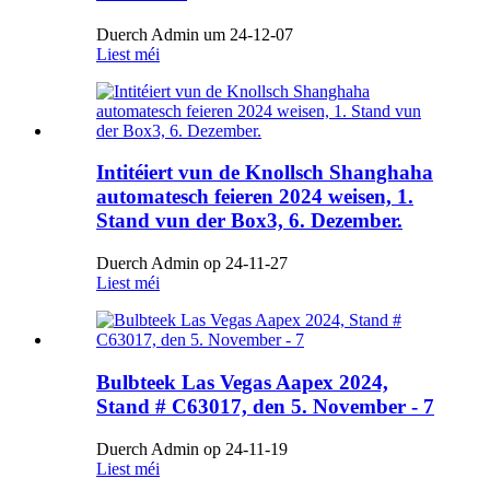
Duerch Admin um 24-12-07
Liest méi
Intitéiert vun de Knollsch Shanghaha
automatesch feieren 2024 weisen, 1.
Stand vun der Box3, 6. Dezember.
Duerch Admin op 24-11-27
Liest méi
Bulbteek Las Vegas Aapex 2024,
Stand # C63017, den 5. November - 7
Duerch Admin op 24-11-19
Liest méi