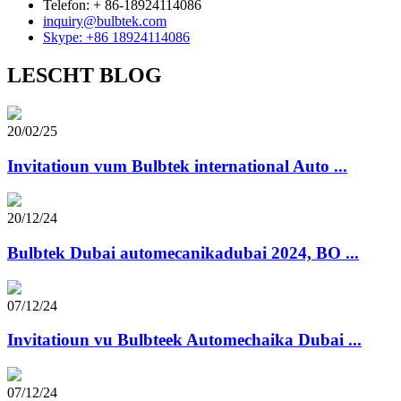
Telefon: + 86-18924114086
inquiry@bulbtek.com
Skype: +86 18924114086
LESCHT BLOG
20/02/25
Invitatioun vum Bulbtek international Auto ...
20/12/24
Bulbtek Dubai automecanikadubai 2024, BO ...
07/12/24
Invitatioun vu Bulbteek Automechaika Dubai ...
07/12/24