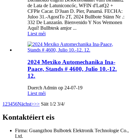
de Lata de Latuniconcóc, WFIN d'LatQ2 +
CFPle Cacar. D'Juan D. Pier, Panamá. FECHA:
Juloo 31.-AgostTo 2T, 2024 Bullbote Stänn Nr .:
332 De Lanzarán. Bienvenido Y Nos Wemonen
Aquí! Bullbtesk amjor ...
Liest méi
2024 Mexiko Automechanika Ina-
Paace, Stands # 4600, Julio 10.-12.
12.
Duerch Admin op 24-07-19
Liest méi
1
2
3
4
5
6
Nächst>
>>
Säit 1/2 3/4/
Kontaktéiert eis
Firma: Guangzhou Bulbotek Elektronik Technologie Co.,
Ltd.