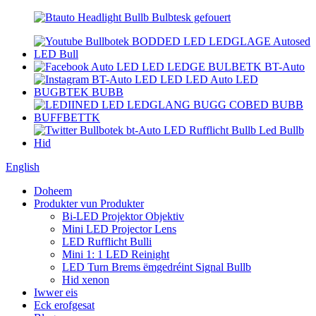
English
Doheem
Produkter vun Produkter
Bi-LED Projektor Objektiv
Mini LED Projector Lens
LED Rufflicht Bulli
Mini 1: 1 LED Reinight
LED Turn Brems ëmgedréint Signal Bullb
Hid xenon
Iwwer eis
Eck erofgesat