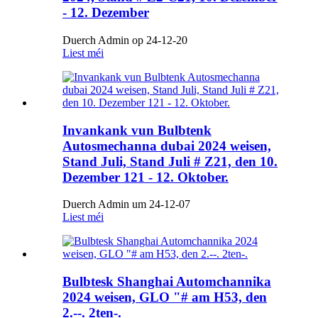
- 12. Dezember
Duerch Admin op 24-12-20
Liest méi
Invankank vun Bulbtenk
Autosmechanna dubai 2024 weisen,
Stand Juli, Stand Juli # Z21, den 10.
Dezember 121 - 12. Oktober.
Duerch Admin um 24-12-07
Liest méi
Bulbtesk Shanghai Automchannika
2024 weisen, GLO "# am H53, den
2.--. 2ten-.