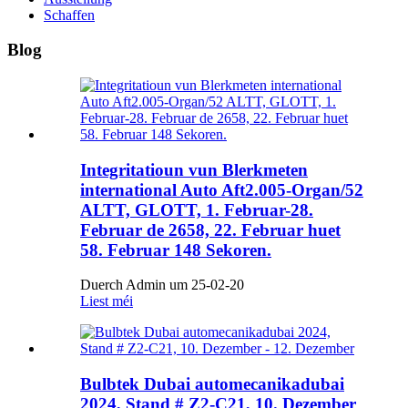
Schaffen
Blog
Integritatioun vun Blerkmeten
international Auto Aft2.005-Organ/52
ALTT, GLOTT, 1. Februar-28.
Februar de 2658, 22. Februar huet
58. Februar 148 Sekoren.
Duerch Admin um 25-02-20
Liest méi
Bulbtek Dubai automecanikadubai
2024, Stand # Z2-C21, 10. Dezember