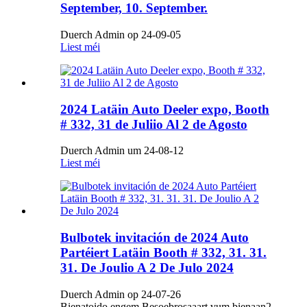
September, 10. September.
Duerch Admin op 24-09-05
Liest méi
2024 Latäin Auto Deeler expo, Booth
# 332, 31 de Juliio Al 2 de Agosto
Duerch Admin um 24-08-12
Liest méi
Bulbotek invitación de 2024 Auto
Partéiert Latäin Booth # 332, 31. 31.
31. De Joulio A 2 De Julo 2024
Duerch Admin op 24-07-26
Bienatoido engem Besoebrosaaart vum bienaan2