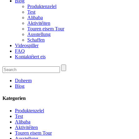
Blog
Produktenzelel
Test
Alibaba
Aktivitéiten
Touren eisem Tour
Ausstellung
Schaffen
Videospiller
FAQ
Kontaktéiert eis
Doheem
Blog
Kategorien
Produktenzelel
Test
Alibaba
Aktivitéiten
Touren eisem Tour
Ausstellung