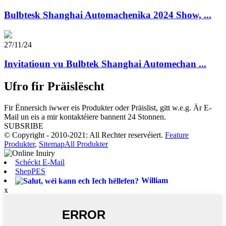
Bulbtesk Shanghai Automachenika 2024 Show, ...
27/11/24
Invitatioun vu Bulbtek Shanghai Automechan ...
Ufro fir Präislëscht
Fir Ënnersich iwwer eis Produkter oder Präislist, gitt w.e.g. Är E-
Mail un eis a mir kontaktéiere bannent 24 Stonnen.
SUBSRIBE
© Copyright - 2010-2021: All Rechter reservéiert.
Feature
Produkter
,
Sitemap
All Produkter
Schéckt E-Mail
ShepPES
William
x