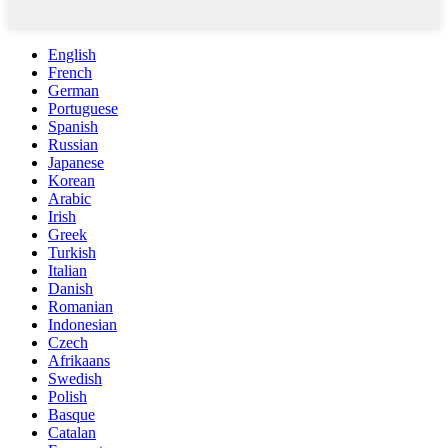
English
French
German
Portuguese
Spanish
Russian
Japanese
Korean
Arabic
Irish
Greek
Turkish
Italian
Danish
Romanian
Indonesian
Czech
Afrikaans
Swedish
Polish
Basque
Catalan