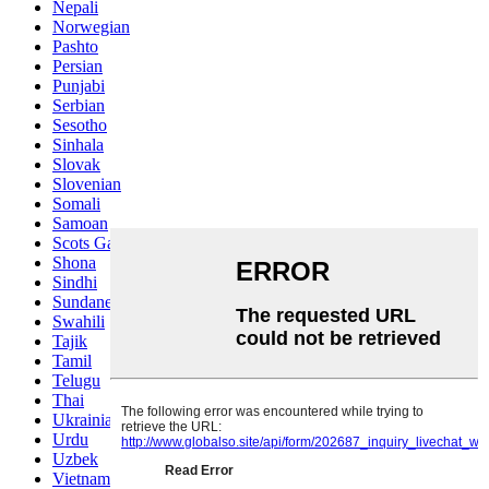
Nepali
Norwegian
Pashto
Persian
Punjabi
Serbian
Sesotho
Sinhala
Slovak
Slovenian
Somali
Samoan
Scots Gaelic
Shona
Sindhi
Sundanese
Swahili
Tajik
Tamil
Telugu
Thai
Ukrainian
Urdu
Uzbek
Vietnamese